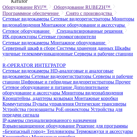
Каталог
Оборудование RVi™
Оборудование RUBEZH™
Программное обеспечение
Снято с производства
Сетевые видеокамеры
Сетевые видеорегистраторы
Мониторы
видеонаблюдения
Монтажное оборудование и аксессуары
Сетевое оборудование
Специализированные решения
ИК-прожекторы
Сетевые громкоговорители
Сетевые видеокамеры
Монтажное оборудование
Серверный шкаф в сборе
Системы хранения данных
Шкафы
уличные телекоммуникационные
Серверы и рабочие станции
R-OPERATOR
ИНТЕГРАТОР
Сетевые видеокамеры
HD-аналоговые и аналоговые
видеокамеры
Сетевые видеорегистраторы
Серверы и рабочие
станции
Цифровые и гибридные видеорегистраторы
Прочее
Сетевое оборудование и питание
Дополнительное
оборудование и аксессуары
Мониторы видеонаблюдения
Кронштейны, адаптеры козырьки
Монтажные коробки
Коммутаторы
Пульты управления
Оптические трансиверы
Устройства грозозащиты
PoE-инжекторы
Устройства для
передачи сигнала
IP-камеры специализированного назначения
Взрывозащищенное оборудование
Решение для программы
«Безопасный город»
Тепловизоры
Термокожухи и аксессуары
Кронштейны
Монтажные коробки