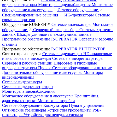
видеорегистраторы
Мониторы видеонаблюдения
Монтажное
оборудование и аксессуары
Сетевое оборудование
Специализированные решения
ИК-прожекторы
Сетевые
громкоговорители
Оборудование RUBEZH™
Сетевые видеокамеры
Монтажное
оборудование
Серверный шкаф в сборе
Системы хранения
данных
Шкафы уличные телекоммуникационные
Программное обеспечение R-OPERATOR
Серверы и рабочие
станции
Программное обеспечение
R-OPERATOR
ИНТЕГРАТОР
Снято с производства
Сетевые видеокамеры
HD-аналоговые
и аналоговые видеокамеры
Сетевые видеорегистраторы
Серверы и рабочие станции
Цифровые и гибридные
видеорегистраторы
Прочее
Сетевое оборудование и питание
Дополнительное оборудование и аксессуары
Мониторы
видеонаблюдения
Сетевые видеокамеры
Сетевые видеорегистраторы
Мониторы видеонаблюдения
Монтажное оборудование и аксессуары
Кронштейны,
адаптеры козырьки
Монтажные коробки
Сетевое оборудование
Коммутаторы
Пульты управления
Оптические трансиверы
Устройства грозозащиты
PoE-
инжекторы
Устройства для передачи сигнала