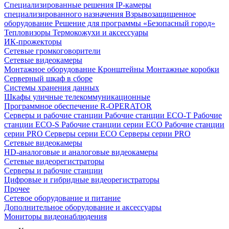
Специализированные решения
IP-камеры
специализированного назначения
Взрывозащищенное
оборудование
Решение для программы «Безопасный город»
Тепловизоры
Термокожухи и аксессуары
ИК-прожекторы
Сетевые громкоговорители
Сетевые видеокамеры
Монтажное оборудование
Кронштейны
Монтажные коробки
Серверный шкаф в сборе
Системы хранения данных
Шкафы уличные телекоммуникационные
Программное обеспечение R-OPERATOR
Серверы и рабочие станции
Рабочие станции ECO-T
Рабочие
станции ECO-S
Рабочие станции серии ECO
Рабочие станции
серии PRO
Серверы серии ECO
Серверы серии PRO
Сетевые видеокамеры
HD-аналоговые и аналоговые видеокамеры
Сетевые видеорегистраторы
Серверы и рабочие станции
Цифровые и гибридные видеорегистраторы
Прочее
Сетевое оборудование и питание
Дополнительное оборудование и аксессуары
Мониторы видеонаблюдения