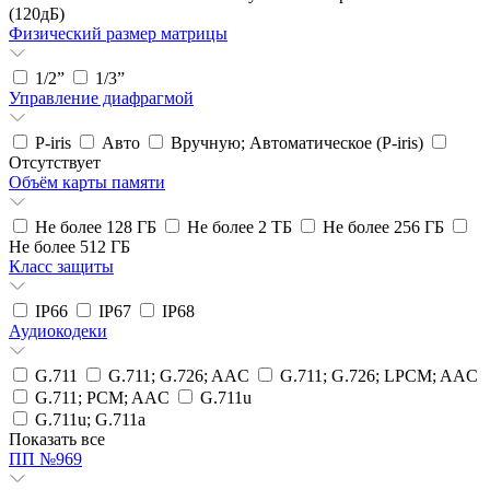
(120дБ)
Физический размер матрицы
1/2”
1/3”
Управление диафрагмой
P-iris
Авто
Вручную; Автоматическое (P-iris)
Отсутствует
Объём карты памяти
Не более 128 ГБ
Не более 2 ТБ
Не более 256 ГБ
Не более 512 ГБ
Класс защиты
IP66
IP67
IP68
Аудиокодеки
G.711
G.711; G.726; AAC
G.711; G.726; LPCM; AAC
G.711; PCM; AAC
G.711u
G.711u; G.711a
Показать все
ПП №969