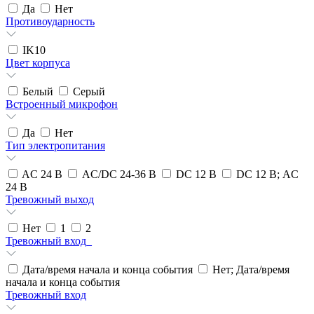
Да
Нет
Противоударность
IK10
Цвет корпуса
Белый
Серый
Встроенный микрофон
Да
Нет
Тип электропитания
AC 24 В
AC/DC 24-36 В
DC 12 В
DC 12 В; AC
24 В
Тревожный выход
Нет
1
2
Тревожный вход_
Дата/время начала и конца события
Нет; Дата/время
начала и конца события
Тревожный вход