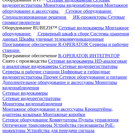
видеорегистраторы
Мониторы видеонаблюдения
Монтажное
оборудование и аксессуары
Сетевое оборудование
Специализированные решения
ИК-прожекторы
Сетевые
громкоговорители
Оборудование RUBEZH™
Сетевые видеокамеры
Монтажное
оборудование
Серверный шкаф в сборе
Системы хранения
данных
Шкафы уличные телекоммуникационные
Программное обеспечение R-OPERATOR
Серверы и рабочие
станции
Программное обеспечение
R-OPERATOR
ИНТЕГРАТОР
Снято с производства
Сетевые видеокамеры
HD-аналоговые
и аналоговые видеокамеры
Сетевые видеорегистраторы
Серверы и рабочие станции
Цифровые и гибридные
видеорегистраторы
Прочее
Сетевое оборудование и питание
Дополнительное оборудование и аксессуары
Мониторы
видеонаблюдения
Сетевые видеокамеры
Сетевые видеорегистраторы
Мониторы видеонаблюдения
Монтажное оборудование и аксессуары
Кронштейны,
адаптеры козырьки
Монтажные коробки
Сетевое оборудование
Коммутаторы
Пульты управления
Оптические трансиверы
Устройства грозозащиты
PoE-
инжекторы
Устройства для передачи сигнала