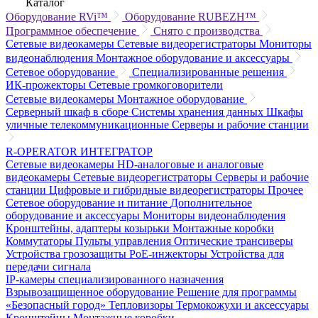
Каталог
Оборудование RVi™
Оборудование RUBEZH™
Программное обеспечение
Снято с производства
Сетевые видеокамеры
Сетевые видеорегистраторы
Мониторы
видеонаблюдения
Монтажное оборудование и аксессуары
Сетевое оборудование
Специализированные решения
ИК-прожекторы
Сетевые громкоговорители
Сетевые видеокамеры
Монтажное оборудование
Серверный шкаф в сборе
Системы хранения данных
Шкафы
уличные телекоммуникационные
Серверы и рабочие станции
R-OPERATOR
ИНТЕГРАТОР
Сетевые видеокамеры
HD-аналоговые и аналоговые
видеокамеры
Сетевые видеорегистраторы
Серверы и рабочие
станции
Цифровые и гибридные видеорегистраторы
Прочее
Сетевое оборудование и питание
Дополнительное
оборудование и аксессуары
Мониторы видеонаблюдения
Кронштейны, адаптеры козырьки
Монтажные коробки
Коммутаторы
Пульты управления
Оптические трансиверы
Устройства грозозащиты
PoE-инжекторы
Устройства для
передачи сигнала
IP-камеры специализированного назначения
Взрывозащищенное оборудование
Решение для программы
«Безопасный город»
Тепловизоры
Термокожухи и аксессуары
Кронштейны
Монтажные коробки