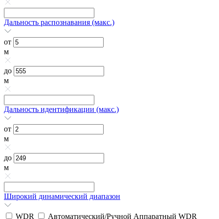
Дальность распознавания (макс.)
от
м
до
м
Дальность идентификации (макс.)
от
м
до
м
Широкий динамический диапазон
WDR
Автоматический/Ручной Аппаратный WDR