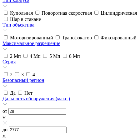
Тип корпуса
Купольная
Поворотная скоростная
Цилиндрическая
Шар в стакане
Тип объектива
Моторизированный
Трансфокатор
Фиксированный
Максимальное разрешение
2
Мп
4
Мп
5
Мп
8
Мп
Серия
2
3
4
Безопасный регион
Да
Нет
Дальность обнаружения (макс.)
от
м
до
м