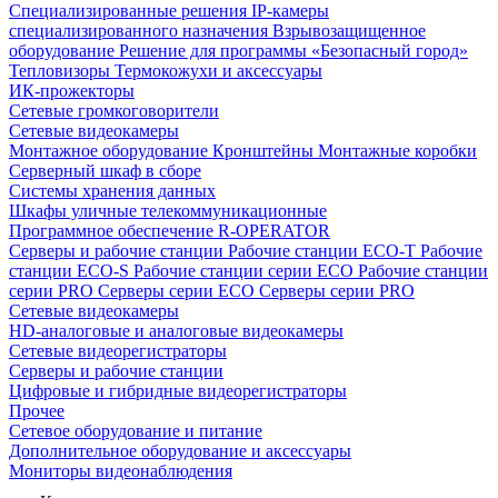
Специализированные решения
IP-камеры
специализированного назначения
Взрывозащищенное
оборудование
Решение для программы «Безопасный город»
Тепловизоры
Термокожухи и аксессуары
ИК-прожекторы
Сетевые громкоговорители
Сетевые видеокамеры
Монтажное оборудование
Кронштейны
Монтажные коробки
Серверный шкаф в сборе
Системы хранения данных
Шкафы уличные телекоммуникационные
Программное обеспечение R-OPERATOR
Серверы и рабочие станции
Рабочие станции ECO-T
Рабочие
станции ECO-S
Рабочие станции серии ECO
Рабочие станции
серии PRO
Серверы серии ECO
Серверы серии PRO
Сетевые видеокамеры
HD-аналоговые и аналоговые видеокамеры
Сетевые видеорегистраторы
Серверы и рабочие станции
Цифровые и гибридные видеорегистраторы
Прочее
Сетевое оборудование и питание
Дополнительное оборудование и аксессуары
Мониторы видеонаблюдения