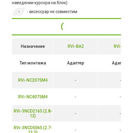
наведении курсора на блок)
-
- аксессуар не совместим
Назначение
RVi-BA2
RVi-BA
Тип монтажа
Адаптер
Адаптер
RVi-NC2075M4
-
-
RVi-NC4075M4
-
-
RVi-3NCD2165 (2.8-
-
-
12)
RVi-3NCD5065 (2.7-
-
-
13.5)