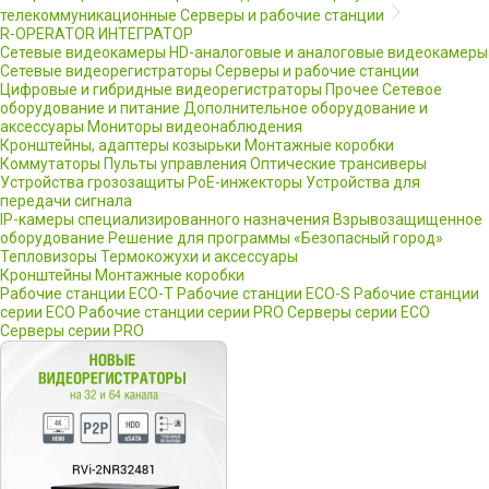
телекоммуникационные
Серверы и рабочие станции
R-OPERATOR
ИНТЕГРАТОР
Сетевые видеокамеры
HD-аналоговые и аналоговые видеокамеры
Сетевые видеорегистраторы
Серверы и рабочие станции
Цифровые и гибридные видеорегистраторы
Прочее
Сетевое
оборудование и питание
Дополнительное оборудование и
аксессуары
Мониторы видеонаблюдения
Кронштейны, адаптеры козырьки
Монтажные коробки
Коммутаторы
Пульты управления
Оптические трансиверы
Устройства грозозащиты
PoE-инжекторы
Устройства для
передачи сигнала
IP-камеры специализированного назначения
Взрывозащищенное
оборудование
Решение для программы «Безопасный город»
Тепловизоры
Термокожухи и аксессуары
Кронштейны
Монтажные коробки
Рабочие станции ECO-T
Рабочие станции ECO-S
Рабочие станции
серии ECO
Рабочие станции серии PRO
Серверы серии ECO
Серверы серии PRO