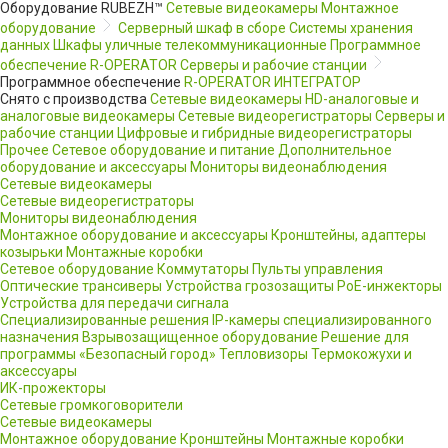
Оборудование RUBEZH™
Сетевые видеокамеры
Монтажное
оборудование
Серверный шкаф в сборе
Системы хранения
данных
Шкафы уличные телекоммуникационные
Программное
обеспечение R-OPERATOR
Серверы и рабочие станции
Программное обеспечение
R-OPERATOR
ИНТЕГРАТОР
Снято с производства
Сетевые видеокамеры
HD-аналоговые и
аналоговые видеокамеры
Сетевые видеорегистраторы
Серверы и
рабочие станции
Цифровые и гибридные видеорегистраторы
Прочее
Сетевое оборудование и питание
Дополнительное
оборудование и аксессуары
Мониторы видеонаблюдения
Сетевые видеокамеры
Сетевые видеорегистраторы
Мониторы видеонаблюдения
Монтажное оборудование и аксессуары
Кронштейны, адаптеры
козырьки
Монтажные коробки
Сетевое оборудование
Коммутаторы
Пульты управления
Оптические трансиверы
Устройства грозозащиты
PoE-инжекторы
Устройства для передачи сигнала
Специализированные решения
IP-камеры специализированного
назначения
Взрывозащищенное оборудование
Решение для
программы «Безопасный город»
Тепловизоры
Термокожухи и
аксессуары
ИК-прожекторы
Сетевые громкоговорители
Сетевые видеокамеры
Монтажное оборудование
Кронштейны
Монтажные коробки